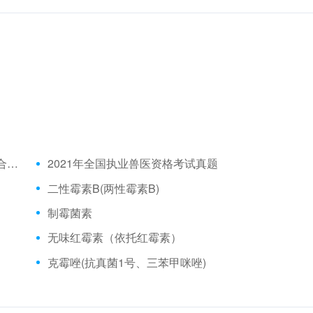
2021年全国执业兽医资格考试成绩公布时间、合格分数线
2021年全国执业兽医资格考试真题
二性霉素B(两性霉素B)
制霉菌素
无味红霉素（依托红霉素）
克霉唑(抗真菌1号、三苯甲咪唑)