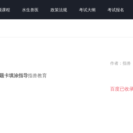
频课程
水生兽医
政策法规
考试大纲
考试报名
作者：指兽
答题卡填涂指导
指兽教育
百度已收