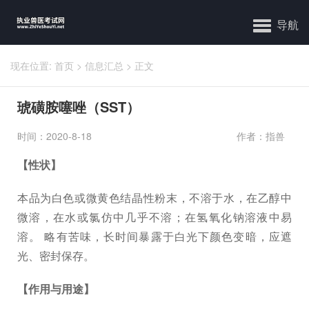
导航
现在位置:
首页
>
信息汇总
>
正文
琥磺胺噻唑（SST）
时间：2020-8-18
作者：指兽
【性状】
本品为白色或微黄色结晶性粉末，不溶于水，在乙醇中
微溶，在水或氯仿中几乎不溶；在氢氧化钠溶液中易
溶。 略有苦味，长时间暴露于白光下颜色变暗，应遮
光、密封保存。
【作用与用途】