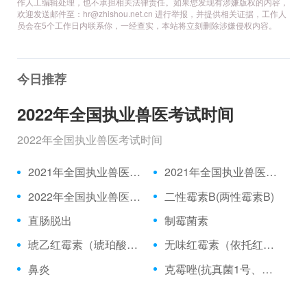
作人工编辑处理，也不承担相关法律责任。如果您发现有涉嫌版权的内容，
欢迎发送邮件至：hr@zhishou.net.cn 进行举报，并提供相关证据，工作人
员会在5个工作日内联系你，一经查实，本站将立刻删除涉嫌侵权内容。
今日推荐
2022年全国执业兽医考试时间
2022年全国执业兽医考试时间
2021年全国执业兽医资格考试成绩公布时间、合格分数线
2021年全国执业兽医资格考试真题
2022年全国执业兽医考试时间
二性霉素B(两性霉素B)
直肠脱出
制霉菌素
琥乙红霉素（琥珀酸红霉素、乙琥红霉素）
无味红霉素（依托红霉素）
鼻炎
克霉唑(抗真菌1号、三苯甲咪唑)