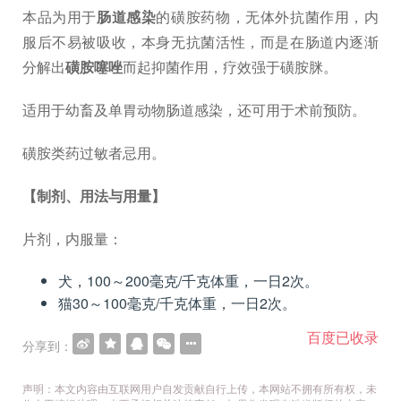
本品为用于
肠道感染
的磺胺药物，无体外抗菌作用，内
服后不易被吸收，本身无抗菌活性，而是在肠道内逐渐
分解出
磺胺噻唑
而起抑菌作用，疗效强于磺胺脒。
适用于幼畜及单胃动物肠道感染，还可用于术前预防。
磺胺类药过敏者忌用。
【制剂、用法与用量】
片剂，内服量：
犬，100～200毫克/千克体重，一日2次。
猫30～100毫克/千克体重，一日2次。
百度已收录
分享到：
声明：本文内容由互联网用户自发贡献自行上传，本网站不拥有所有权，未