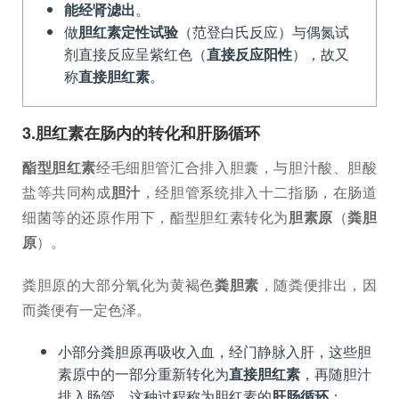
能经肾滤出
。
做
胆红素定性试验
（范登白氏反应）与偶氮试
剂直接反应呈紫红色（
直接反应阳性
），故又
称
直接胆红素
。
3.胆红素在肠内的转化和肝肠循环
酯型胆红素
经毛细胆管汇合排入胆囊，与胆汁酸、胆酸
盐等共同构成
胆汁
，经胆管系统排入十二指肠，在肠道
细菌等的还原作用下，酯型胆红素转化为
胆素原
（
粪胆
原
）。
粪胆原的大部分氧化为黄褐色
粪胆素
，随粪便排出，因
而粪便有一定色泽。
小部分粪胆原再吸收入血，经门静脉入肝，这些胆
素原中的一部分重新转化为
直接胆红素
，再随胆汁
排入肠管，这种过程称为胆红素的
肝肠循环
；