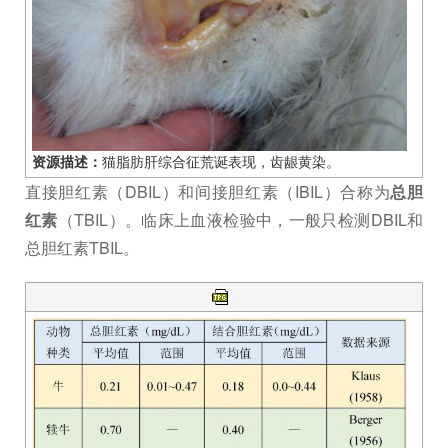
资源描述：
猫脂肪肝综合征荒诞表现，齿龈黄染。
直接胆红素（DBIL）和间接胆红素（IBIL）合称为
总胆
红素
（TBIL）。临床上血液检验中，一般只检测DBIL和
总胆红素TBIL。