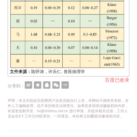
文件来源：
陈怀涛，许乐仁. 兽医病理学
百度已收录
分享到：
声明：本文内容由互联网用户自发贡献自行上传，本网站不拥有所有权，未
作人工编辑处理，也不承担相关法律责任。如果您发现有涉嫌版权的内容，
欢迎发送邮件至：hr@zhishou.net.cn 进行举报，并提供相关证据，工作人
员会在5个工作日内联系你，一经查实，本站将立刻删除涉嫌侵权内容。