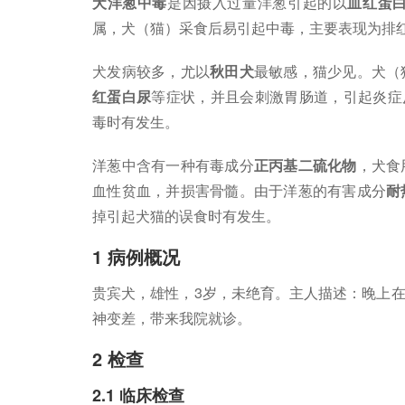
犬洋葱中毒
是因摄入过量洋葱引起的以
血红蛋
属，犬（猫）采食后易引起中毒，主要表现为排
犬发病较多，尤以
秋田犬
最敏感，猫少见。犬（
红蛋白尿
等症状，并且会刺激胃肠道，引起炎症反
毒时有发生。
洋葱中含有一种有毒成分
正丙基二硫化物
，犬食
血性贫血，并损害骨髓。由于洋葱的有害成分
耐
掉引起犬猫的误食时有发生。
1 病例概况
贵宾犬，雄性，3岁，未绝育。主人描述：晚上
神变差，带来我院就诊。
2 检查
2.1 临床检查