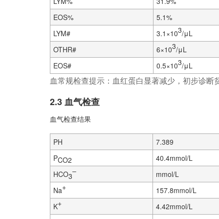
LYM%
31.9%
EOS%
5.1%
3
LYM#
3.1×10
/μL
3
OTHR#
6×10
/μL
3
EOS#
0.5×10
/μL
血常规检查提示：血红蛋白显著减少，初步诊断
2.3 血气检查
血气检查结果
PH
7.389
P
40.4mmol/L
CO2
–
HCO
mmol/L
3
+
Na
157.8mmol/L
+
K
4.42mmol/L