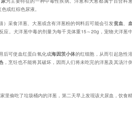
白尿
为主要特征的一种中毒性疾病。洋葱和大葱都属于百合科
红色或红棕色尿液。
猫）采食洋葱、大葱或含有洋葱粉的饲料后可能会引发
贫血
、
应。犬洋葱中毒的剂量为每千克体重15～20g，宠物犬洋葱
用后可使血红蛋白氧化成
海因茨小体
的红细胞，从而引起急性
热
，烹饪也不能将其破坏，因而人们将未吃完的洋葱及其汤汁
在家里偷吃了垃圾桶内的洋葱，第二天早上发现该犬尿血，饮食