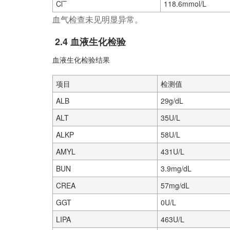
–
Cl
118.6mmol/L
血气检查未见明显异常。
2.4 血液生化检验
血液生化检验结果
项目
检测值
ALB
29g/dL
ALT
35U/L
ALKP
58U/L
AMYL
431U/L
BUN
3.9mg/dL
CREA
57mg/dL
GGT
0U/L
LIPA
463U/L