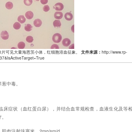
涂片可见大量海恩茨小体，红细胞溶血征象。
文件来源：
http://www.rp-
37&IsActiveTarget=True
洋葱中毒。
临床症状（血红蛋白尿），并结合血常规检查，血液生化及等
疗。
肉注射呋塞米，2mg/sm/d