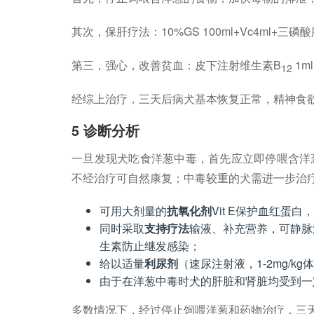
其次，保肝疗法：10%GS 100ml+Vc4ml+三磷酸腺
第三，强心，改善贫血：皮下注射维生素B
1m
12
经综上治疗，三天后病犬基本恢复正常，精神食
5 诊断分析
一旦发现犬吃食洋葱中毒，首先应立即停喂含洋
不经治疗可自然康复；中毒较重的犬需进一步治
可用大剂量的
抗氧化剂
Vit E保护血红
同时采取
支持疗法
输液、补充营养，可静脉
生素防止继发感染；
给以适量
利尿剂
（速尿注射液，1-2mg/
由于在洋葱中毒时犬的肝脏和肾脏均受到一
多数情况下，经过停止饲喂洋葱和药物治疗，三