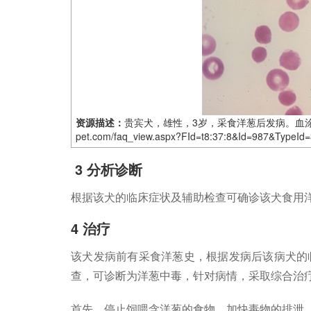
资源描述：
贵宾犬，雄性，3岁，采食洋葱后发病。血
pet.com/faq_view.aspx?FId=t8:37:8&Id=987&TypeId=
3 分析诊断
根据该犬的临床症状及辅助检查可确诊该犬食用
4 治疗
该犬发病前有采食洋葱史，根据发病后该病犬的
查，可诊断为洋葱中毒，针对病情，采取综合治
首先，停止饲喂含洋葱的食物，加快毒物的排泄，肌