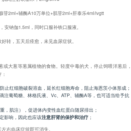
苷2ml+辅酶A10万单位+肌苷2ml+肝泰乐4ml/ivgtt
l，安钠伽1.5ml，同时口服补铁口服液。
欲好转，五天后痊愈，未见血尿症状。
葱或大葱等葱属植物的食物。轻度中毒的犬，停止饲喂洋葱后
疗：
蛋白，防止红细胞破裂溶血，延长红细胞寿命，阻止海恩茨小体形成；
滴注葡萄糖、林格氏液、Vc、ATP、辅酶A等，也可适当给予抗
kg体重，肌注），促进体内变性血红蛋白随尿排出；
定影响，因此也应该
注意肝肾的保护和治疗
；
天左右临床症状即可消失。