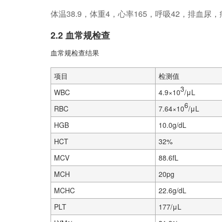
体温38.9，体重4，心率165，呼吸42，排
2.2 血常规检查
血常规检查结果
项目
检测值
3
WBC
4.9×10
/μL
6
RBC
7.64×10
/μL
HGB
10.0g/dL
HCT
32%
MCV
88.6fL
MCH
20pg
MCHC
22.6g/dL
PLT
177/μL