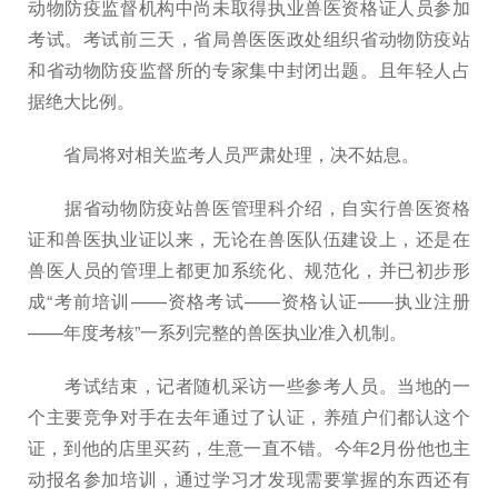
动物防疫监督机构中尚未取得执业兽医资格证人员参加
考试。考试前三天，省局兽医医政处组织省动物防疫站
和省动物防疫监督所的专家集中封闭出题。且年轻人占
据绝大比例。
省局将对相关监考人员严肃处理，决不姑息。
据省动物防疫站兽医管理科介绍，自实行兽医资格
证和兽医执业证以来，无论在兽医队伍建设上，还是在
兽医人员的管理上都更加系统化、规范化，并已初步形
成“考前培训——资格考试——资格认证——执业注册
——年度考核”一系列完整的兽医执业准入机制。
考试结束，记者随机采访一些参考人员。当地的一
个主要竞争对手在去年通过了认证，养殖户们都认这个
证，到他的店里买药，生意一直不错。今年2月份他也主
动报名参加培训，通过学习才发现需要掌握的东西还有