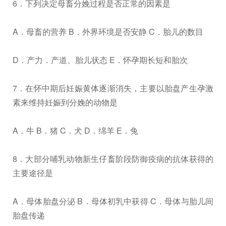
6．下列决定母畜分娩过程是否正常的因素是
A．母畜的营养 B．外界环境是否安静 C．胎儿的数目
D．产力．产道、胎儿状态 E．怀孕期长短和胎次
7．在怀中期后妊娠黄体逐渐消失，主要以胎盘产生孕激
素来维持妊娠到分娩的动物是
A．牛 B．猪 C．犬 D．绵羊 E．兔
8．大部分哺乳动物新生仔畜阶段防御疫病的抗体获得的
主要途径是
A．母体胎盘分泌 B．母体初乳中获得 C．母体与胎儿间
胎盘传递