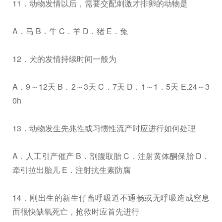
11．动物发情以后，需要交配刺激才排卵的动物是
A．马 B．牛 C．羊 D．猪 E．兔
12．犬的发情持续时间一般为
A．9～12天 B．2～3天 C．7天 D．1～1．5天 E.24～3
0h
13．动物发生先兆性或习惯性流产时应进行如何处理
A．人工引产催产 B．剖腹取胎 C．注射黄体酮保胎 D．
牵引拉出胎儿 E．注射抗生素防腐
14．刚出生的新生仔畜呼吸道不通畅或无呼吸造成窒息
而很快缺氧死亡，抢救时应首先进行