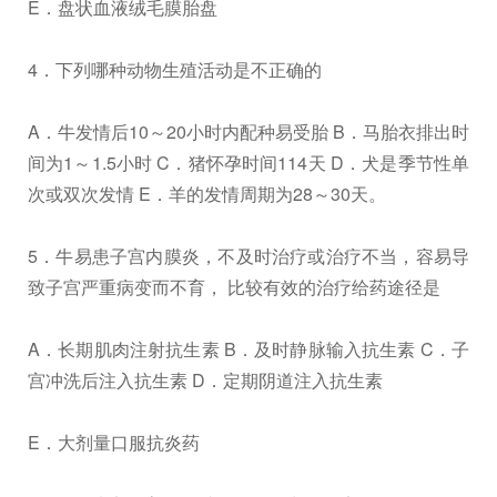
E．盘状血液绒毛膜胎盘
4．下列哪种动物生殖活动是不正确的
A．牛发情后10～20小时内配种易受胎 B．马胎衣排出时
间为1～1.5小时 C．猪怀孕时间114天 D．犬是季节性单
次或双次发情 E．羊的发情周期为28～30天。
5．牛易患子宫内膜炎，不及时治疗或治疗不当，容易导
致子宫严重病变而不育， 比较有效的治疗给药途径是
A．长期肌肉注射抗生素 B．及时静脉输入抗生素 C．子
宫冲洗后注入抗生素 D．定期阴道注入抗生素
E．大剂量口服抗炎药