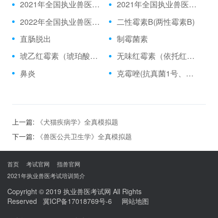
2021年全国执业兽医资格考试成绩公布时间、合格分数线
2021年全国执业兽医资格考试真题
2022年全国执业兽医考试时间
二性霉素B(两性霉素B)
直肠脱出
制霉菌素
琥乙红霉素（琥珀酸红霉素、乙琥红霉素）
无味红霉素（依托红霉素）
鼻炎
克霉唑(抗真菌1号、三苯甲咪唑)
上一篇:
《犬猫疾病学》全真模拟题
下一篇:
《兽医公共卫生学》全真模拟题
首页
考试官网
指兽官网
2021年执业兽医考试培训简介
Copyright © 2019
执业兽医考试网
All Rights
Reserved
冀ICP备17018769号-6
网站地图