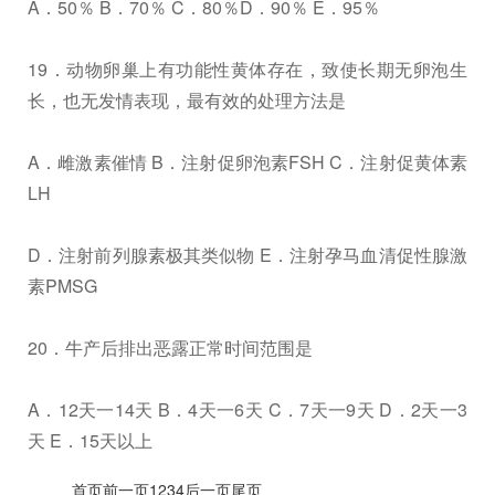
A．50％ B．70％ C．80％D．90％ E．95％
19．动物卵巢上有功能性黄体存在，致使长期无卵泡生
长，也无发情表现，最有效的处理方法是
A．雌激素催情 B．注射促卵泡素FSH C．注射促黄体素
LH
D．注射前列腺素极其类似物 E．注射孕马血清促性腺激
素PMSG
20．牛产后排出恶露正常时间范围是
A．12天一14天 B．4天一6天 C．7天一9天 D．2天一3
天 E．15天以上
首页前一页1234后一页尾页