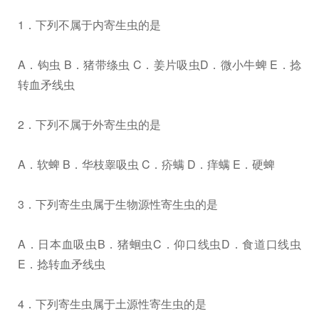
1．下列不属于内寄生虫的是
A．钩虫 B．猪带绦虫 C．姜片吸虫D．微小牛蜱 E．捻
转血矛线虫
2．下列不属于外寄生虫的是
A．软蜱 B．华枝睾吸虫 C．疥螨 D．痒螨 E．硬蜱
3．下列寄生虫属于生物源性寄生虫的是
A．日本血吸虫B．猪蛔虫C．仰口线虫D．食道口线虫
E．捻转血矛线虫
4．下列寄生虫属于土源性寄生虫的是