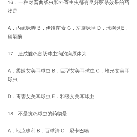
16．一种对畜禽线虫和外寄生虫都有良好驱杀效果的药
物是
A．丙硫咪唑 B．伊维菌素 C．左旋咪唑 D．球痢灵E．
硝氯酚
17．造成雏鸡盲肠球虫病的病原体为
A．柔嫩艾美耳球虫 B．巨型艾美耳球虫 C．堆形艾美耳
球虫
D．毒害艾美耳球虫 E．和缓艾美耳球虫
18．不是抗鸡球虫的药物是
A．地克珠利 B．百球清 C．尼卡巴嗪