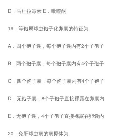
D．马杜拉霉素 E．吡喹酮
19．等孢属球虫孢子化卵囊的特征为
A．四个孢子囊，每个孢子囊内有2个子孢子
B．两个孢子囊，每个孢子囊内有4个子孢子
C．四个孢子囊，每个孢子囊内有4个子孢子
D．无孢子囊，8个子孢子直接裸露在卵囊内
E．无孢子囊，4个子孢子直接裸露在卵囊内
20．兔肝球虫病的病原体为