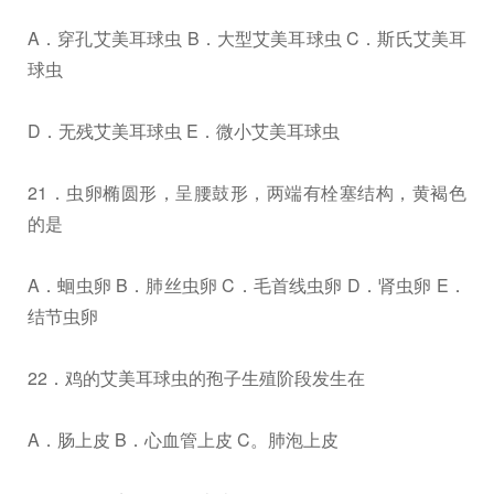
A．穿孔艾美耳球虫 B．大型艾美耳球虫 C．斯氏艾美耳
球虫
D．无残艾美耳球虫 E．微小艾美耳球虫
21．虫卵椭圆形，呈腰鼓形，两端有栓塞结构，黄褐色
的是
A．蛔虫卵 B．肺丝虫卵 C．毛首线虫卵 D．肾虫卵 E．
结节虫卵
22．鸡的艾美耳球虫的孢子生殖阶段发生在
A．肠上皮 B．心血管上皮 C。肺泡上皮