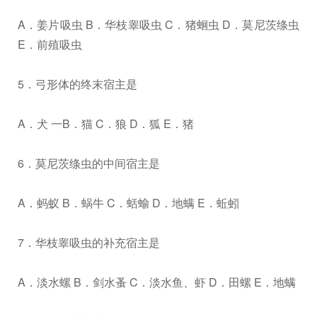
A．姜片吸虫 B．华枝睾吸虫 C．猪蛔虫 D．莫尼茨绦虫
E．前殖吸虫
5．弓形体的终末宿主是
A．犬 一B．猫 C．狼 D．狐 E．猪
6．莫尼茨绦虫的中间宿主是
A．蚂蚁 B．蜗牛 C．蛞蝓 D．地螨 E．蚯蚓
7．华枝睾吸虫的补充宿主是
A．淡水螺 B．剑水蚤 C．淡水鱼、虾 D．田螺 E．地螨