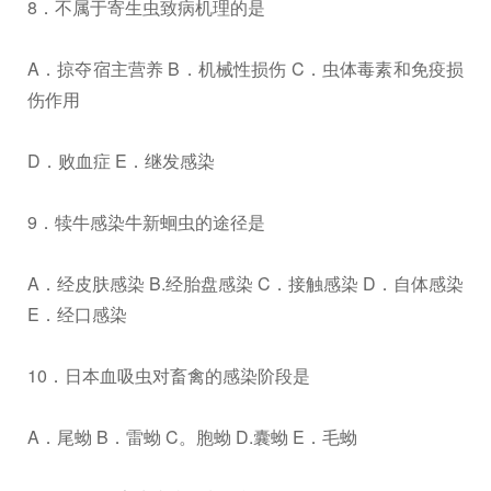
8．不属于寄生虫致病机理的是
A．掠夺宿主营养 B．机械性损伤 C．虫体毒素和免疫损
伤作用
D．败血症 E．继发感染
9．犊牛感染牛新蛔虫的途径是
A．经皮肤感染 B.经胎盘感染 C．接触感染 D．自体感染
E．经口感染
10．日本血吸虫对畜禽的感染阶段是
A．尾蚴 B．雷蚴 C。胞蚴 D.囊蚴 E．毛蚴