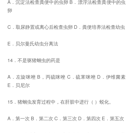
A．沉淀法检查粪便中的虫卵 B．漂浮法检查粪便中的虫
卵
C．取尿静置或离心后检查虫卵 D．粪便培养法检查幼虫
E．贝尔曼氏幼虫分离法
14．不是驱猪蛔虫的药是
A．左旋咪唑 B，丙硫咪唑 C．硫苯咪唑 D．伊维菌素
E．贝尼尔
15．猪蛔虫发育过程中，在肝脏中进行（ ）蜕化。
A．第一次 B．第二次 C．第三次 D．第四次 E．第五次