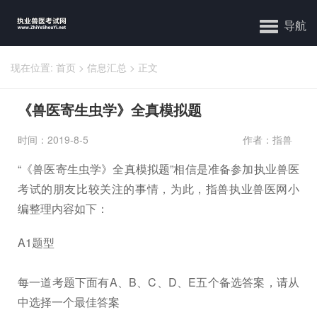
导航
现在位置:
首页
>
信息汇总
>
正文
《兽医寄生虫学》全真模拟题
时间：2019-8-5
作者：指兽
“《兽医寄生虫学》全真模拟题”相信是准备参加执业兽医
考试的朋友比较关注的事情，为此，指兽执业兽医网小
编整理内容如下：
A1题型
每一道考题下面有A、B、C、D、E五个备选答案，请从
中选择一个最佳答案