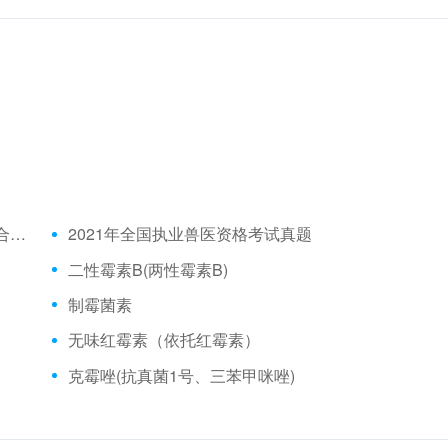
2021年全国执业兽医资格考试成绩公布时间、合格分数线
2021年全国执业兽医资格考试真题
二性霉素B(两性霉素B)
制霉菌素
无味红霉素（依托红霉素）
克霉唑(抗真菌1号、三苯甲咪唑)