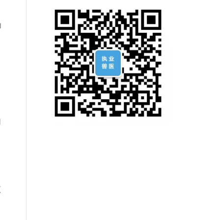
为
如
原