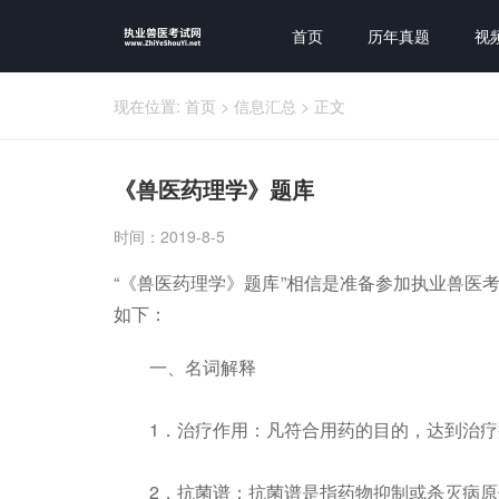
首页
历年真题
视
现在位置:
首页
>
信息汇总
>
正文
《兽医药理学》题库
时间：2019-8-5
“《兽医药理学》题库”相信是准备参加执业兽医
如下：
一、名词解释
1．治疗作用：凡符合用药的目的，达到治疗
2．抗菌谱：抗菌谱是指药物抑制或杀灭病原