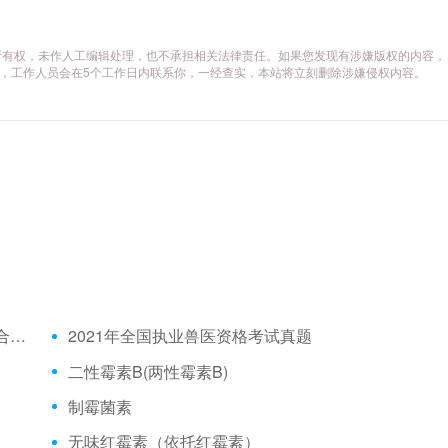
所有权，未作人工编辑处理，也不承担相关法律责任。如果您发现有涉嫌版权的内容，
供相关证据，工作人员会在5个工作日内联系你，一经查实，本站将立刻删除涉嫌侵权内容。
2021年全国执业兽医资格考试成绩公布时间、合格分数线
2021年全国执业兽医资格考试真题
二性霉素B(两性霉素B)
制霉菌素
无味红霉素（依托红霉素）