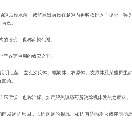
肠道后经水解，或解离出药物在肠道内再吸收进入血循环，称
的特点。
构的改变，也称药物代谢。
小于各药单用的效应之和。
氏阴性菌、立克次氏体、螺旋体、衣原体、支原体及某些原虫
抗菌药。
临床症状，也称治标。如用解热镇痛药所消除机体发热之症状。
消除发病的原因，去除疾病的根源。如抗菌药物杀灭或抑制病