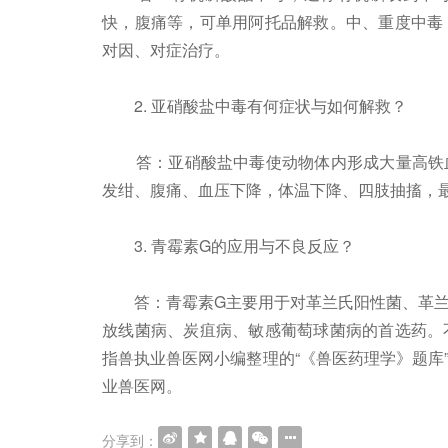
快，腹痛等，可单用阿托品解救。中、重度中毒
对因、对症治疗。
2. 亚硝酸盐中毒有何症状与如何解救？
答：亚硝酸盐中毒使动物体内形成大量高铁血
发绀、腹痛、血压下降，体温下降、四肢抽搐，
3. 青霉素G的应用与不良反应？
答：青霉素G主要用于对革兰氏阳性菌、革兰
放线菌病、炭疽病、敏感葡萄球菌病的首选药。
指兽执业兽医网小编整理的“《兽医药理学》题库
业兽医网。
分享到：