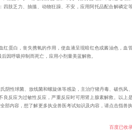
：四肢乏力、抽搐、动物狂躁、不安，应用阿托品配合解磷定
红蛋白，丧失携氧的作用，使血液呈现暗红色或酱油色，血
最后因呼吸抑制而死亡，应用小剂量美蓝解救。
氏阴性球菌、放线菌和螺旋体等感染，主治疗猪丹毒、破伤风
不良反应为过敏性反应，严重反应时可用肾上腺素解救。以上
”全部内容，想了解更多执业兽医考试知识及内容，请点击指兽
百度已收