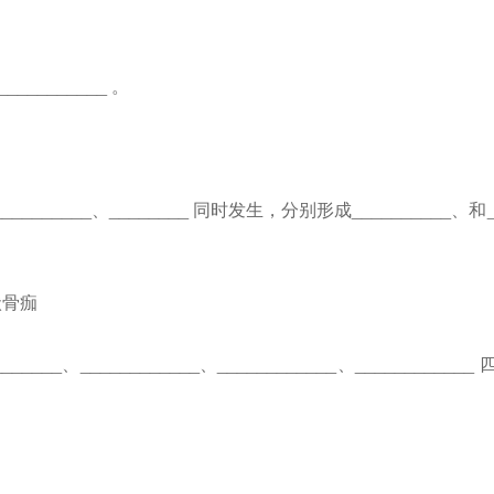
________ 。
_____、________ 同时发生，分别形成__________、和
状骨痂
、____________、____________、____________ 