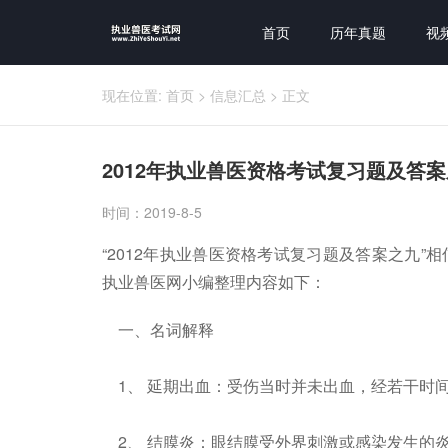
首页
历年真题
视
现在位置:
首页
>
信息汇总
>
正文
2012年执业兽医资格考试复习题及答
时间：2019-8-5
“2012年执业兽医资格考试复习题及答案之九
执业兽医网小编整理内容如下：
一、名词解释
1、 延期出血：受伤当时并未出血，经若干时
2、 结膜炎：眼结膜受外界刺激或感染发生的