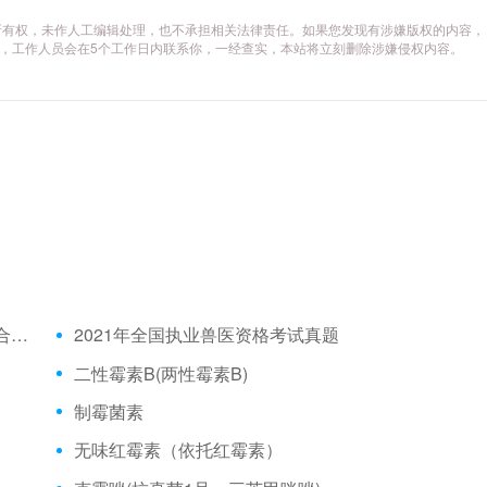
所有权，未作人工编辑处理，也不承担相关法律责任。如果您发现有涉嫌版权的内容，
供相关证据，工作人员会在5个工作日内联系你，一经查实，本站将立刻删除涉嫌侵权内容。
2021年全国执业兽医资格考试成绩公布时间、合格分数线
2021年全国执业兽医资格考试真题
二性霉素B(两性霉素B)
制霉菌素
无味红霉素（依托红霉素）