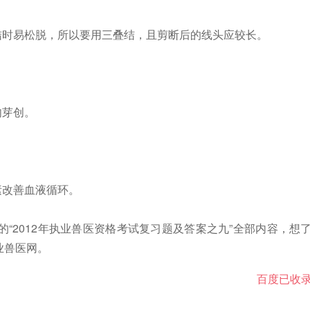
结时易松脱，所以要用三叠结，且剪断后的线头应较长。
肉芽创。
素改善血液循环。
2012年执业兽医资格考试复习题及答案之九”全部内容，想
业兽医网。
百度已收