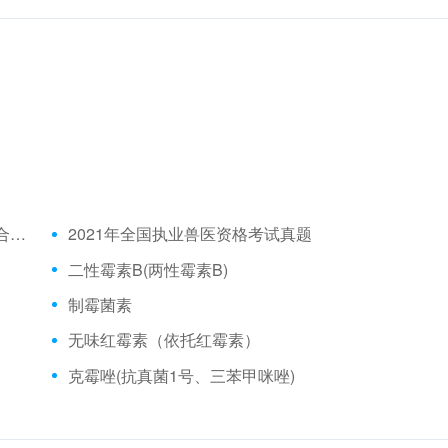
2021年全国执业兽医资格考试成绩公布时间、合格分数线
2021年全国执业兽医资格考试真题
二性霉素B(两性霉素B)
制霉菌素
无味红霉素（依托红霉素）
克霉唑(抗真菌1号、三苯甲咪唑)