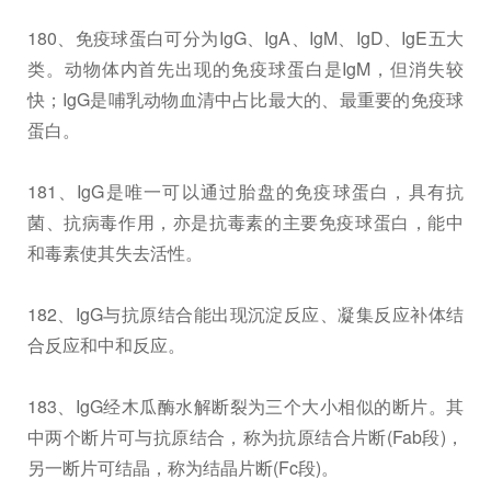
180、免疫球蛋白可分为IgG、IgA、IgM、IgD、IgE五大
类。动物体内首先出现的免疫球蛋白是IgM，但消失较
快；IgG是哺乳动物血清中占比最大的、最重要的免疫球
蛋白。
181、IgG是唯一可以通过胎盘的免疫球蛋白，具有抗
菌、抗病毒作用，亦是抗毒素的主要免疫球蛋白，能中
和毒素使其失去活性。
182、IgG与抗原结合能出现沉淀反应、凝集反应补体结
合反应和中和反应。
183、IgG经木瓜酶水解断裂为三个大小相似的断片。其
中两个断片可与抗原结合，称为抗原结合片断(Fab段)，
另一断片可结晶，称为结晶片断(Fc段)。