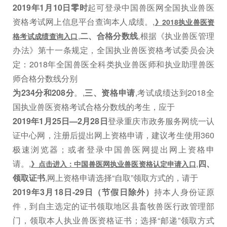
2019年1月10日零时
起可登录中国兽医网全国执业兽医
资格考试网上信息平台查询本人成绩。,
》2018执业兽医资
,
二、合格分数线
,根据《执业兽医管理
格考试成绩查询入口
办法》第十一条规定，全国执业兽医资格考试委员会决
定：2018年全国兽医全科类执业兽医师和执业助理兽医
师合格分数线分别
为234分和208分
。,
三、资格申请
,考试成绩达到2018全
国执业兽医资格考试合格分数线的考生，应于
2019年1月25日—2月28日
登录重庆市政务服务网统一认
证中心网，注册后提出网上资格申请，建议考生使用360
极速浏览器；或者登录中国兽医网提出网上资格申
请。,
,
四、
》点击进入：中国兽医网执业兽医资格认定申请入口
领取证书
,网上资格申请选择“自取”领取方式的，请于
2019年3月18日-29日（节假日除外）
持本人身份证原
件，到自主选定的证书领取地区县畜牧兽医行政管理部
门，领取本人执业兽医资格证书；选择“邮递”领取方式