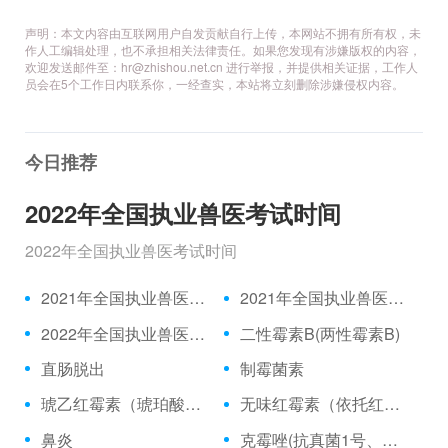
声明：本文内容由互联网用户自发贡献自行上传，本网站不拥有所有权，未
作人工编辑处理，也不承担相关法律责任。如果您发现有涉嫌版权的内容，
欢迎发送邮件至：hr@zhishou.net.cn 进行举报，并提供相关证据，工作人
员会在5个工作日内联系你，一经查实，本站将立刻删除涉嫌侵权内容。
今日推荐
2022年全国执业兽医考试时间
2022年全国执业兽医考试时间
2021年全国执业兽医资格考试成绩公布时间、合格分数线
2021年全国执业兽医资格考试真题
2022年全国执业兽医考试时间
二性霉素B(两性霉素B)
直肠脱出
制霉菌素
琥乙红霉素（琥珀酸红霉素、乙琥红霉素）
无味红霉素（依托红霉素）
鼻炎
克霉唑(抗真菌1号、三苯甲咪唑)