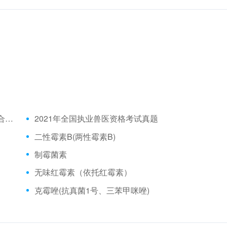
2021年全国执业兽医资格考试成绩公布时间、合格分数线
2021年全国执业兽医资格考试真题
二性霉素B(两性霉素B)
制霉菌素
无味红霉素（依托红霉素）
克霉唑(抗真菌1号、三苯甲咪唑)