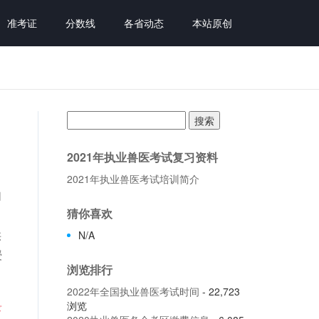
准考证
分数线
各省动态
本站原创
搜
索：
2021年执业兽医考试复习资料
2021年执业兽医考试培训简介
如
猜你喜欢
。
供
N/A
授
浏览排行
2022年全国执业兽医考试时间
- 22,723
录
浏览