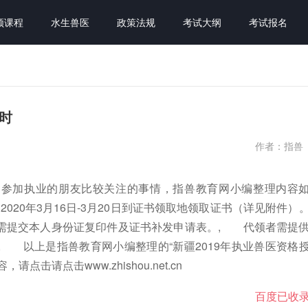
频课程
水生兽医
政策法规
考试大纲
考试报名
时
作者：指兽
准备参加执业的朋友比较关注的事情，指兽教育网小编整理内容
20年3月16日-3月20日到证书领取地领取证书（详见附件）
需提交本人身份证复印件及证书补发申请表。, 代领者需提
 以上是指兽教育网小编整理的“新疆2019年执业兽医资格
请点击www.zhishou.net.cn
百度已收