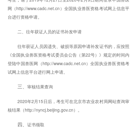
网（
http://www.cadc.net.cn
）全国执业兽医资格考试网上信息平
台进行资格申请。
二、
往年获证人员的证书补发申请
往年获证人员因遗失、破损等原因申请补发证书的，应按照
《全国执业兽医资格考试委员会公告（第
2
2
号）》
规定的时间内
登陆
中
国
兽医网（
http://www.cadc.net.cn
）全国执业兽医资格考
试网上信息平台
进行网上申请。
三、
审核
结果
查询
2020
年
2
月
15
日后，
考生可在
北京市农业农村局
网站查询
审
核结果（
http://nyncj.beijing.gov.cn
）。
四、
证书领取