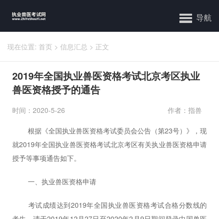
导航
现在位置:
首页
>
信息汇总
>
正文
2019年全国执业兽医资格考试北京考区执业
兽医资格授予的通告
时间：2020-5-26
作者：指兽
根据《全国执业兽医资格考试委员会公告（第
23
号）》，现
就
2019
年全国执业兽医资格考试北京考区有关
执业兽医
资格申请
授予等事项通告如下。
一、
执业兽医
资格申请
考试成绩达到
2019
年全国执业兽医资格考试合格分数线的
考生，请于
2019
年
12
月
27
日至
2020
年
2
月
9
日期间登录中国兽医