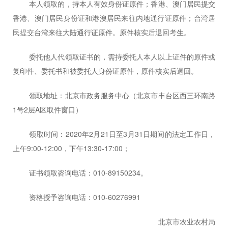
本人领取的，持
本人有效身份证原件；香港、澳门居民提交
香港、澳门居民身份证和港澳居民来往内地通行证原件；台湾居
民提交台湾来往大陆通行证原件。原件核实后退回考生。
委托他人代领取证书的，需
持委托人
本人以上证件的原件或
复印件、委托书和被委托人身份证原件，原件核实后退回。
领取
地址：北京市政务服务中心
（
北京市丰台区西三环南路
1
号
2
层
A
区取件窗口
）
领取
时间：
2020
年
2
月
21
日至
3
月
31
日期间的法定工作日，
上午
9:00-12:00
，下午
13:30-17:00
；
证书领取咨询
电话：
010-89150234
。
资格授予
咨询
电话：
010-60276991
北京市农业农村局