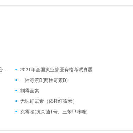
2021年全国执业兽医资格考试成绩公布时间、合格分数线
2021年全国执业兽医资格考试真题
二性霉素B(两性霉素B)
制霉菌素
无味红霉素（依托红霉素）
克霉唑(抗真菌1号、三苯甲咪唑)