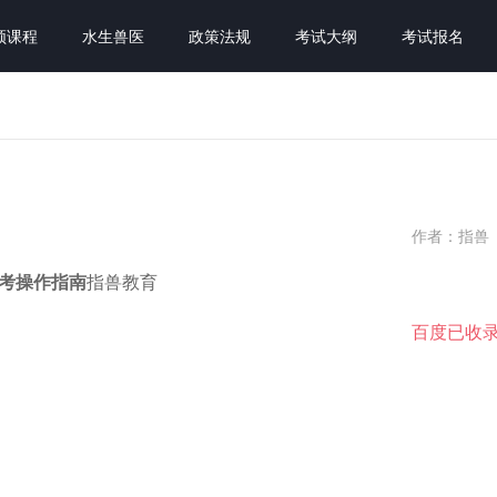
频课程
水生兽医
政策法规
考试大纲
考试报名
作者：指兽
机考操作指南
指兽教育
百度已收