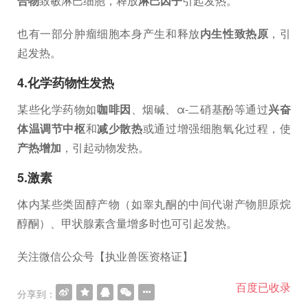
合物
致敏淋巴细胞，释放
淋巴因子
引起发热。
也有一部分肿瘤细胞本身产生和释放
内生性致热原
，引
起发热。
4.化学药物性发热
某些化学药物如
咖啡因
、烟碱、α-二硝基酚等通过
兴奋
体温调节中枢
和
减少散热
或通过增强细胞氧化过程，使
产热增加
，引起动物发热。
5.激素
体内某些类固醇产物（如睾丸酮的中间代谢产物胆原烷
醇酮）、甲状腺素含量增多时也可引起发热。
关注微信公众号【执业兽医资格证】
百度已收录
分享到：