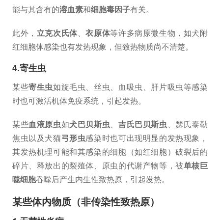
能与其含有的
溶血素
和
细胞毒因子
有关。
此外，
立克次氏体
、
衣原体
等许多病原微生物，如犬附
红细胞体感染也有发热现象，但致热物质尚不清楚。
4.寄生虫
某些
寄生虫
如旋毛虫、丝虫、血吸虫、肝片吸虫等感染
时也可激活机体免疫系统，引起发热。
某些
血液原虫
如
犬巴贝斯虫
、
吉氏巴贝斯虫
、瑟氏泰勒
焦虫以及犬猫
弓形虫
感染时也可出现明显的发热现象，
其发热机理可能和其感染的细胞（如红细胞）破裂后的
碎片、释放出的裂殖体、原虫的代谢产物等，被
单核巨
噬细胞
吞噬后产生内生性致热原，引起发热。
某些体内物质（非传染性致热原）