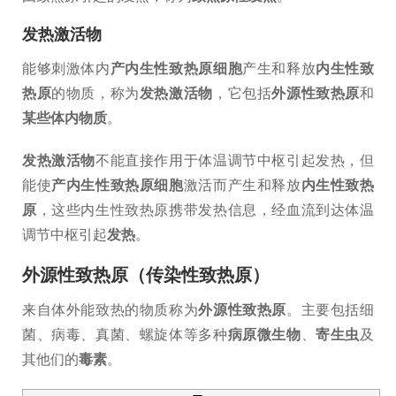
发热激活物
能够刺激体内
产内生性致热原细胞
产生和释放
内生性致
热原
的物质，称为
发热激活物
，它包括
外源性致热原
和
某些体内物质
。
发热激活物
不能直接作用于体温调节中枢引起发热，但
能使
产内生性致热原细胞
激活而产生和释放
内生性致热
原
，这些内生性致热原携带发热信息，经血流到达体温
调节中枢引起
发热
。
外源性致热原（传染性致热原）
来自体外能致热的物质称为
外源性致热原
。主要包括细
菌、病毒、真菌、螺旋体等多种
病原微生物
、
寄生虫
及
其他们的
毒素
。