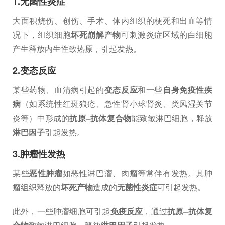
1.无菌性炎症
大面积烧伤、创伤、手术、体内组织的梗死和出血等情
况下，组织细胞
坏死崩解产物
可刺激炎症区域的白细胞
产生释放内生性致热原，引起发热。
2.变态反应
某些药物、血清病引起的
变态反应
和一些
自身免疫性疾
病
（如系统性红斑狼疮、急性肾小球肾炎、类风湿关节
炎等）中形成的
抗原
–
抗体复合物
能致敏淋巴细胞，释放
淋巴因子
引起发热。
3.肿瘤性发热
某些
恶性肿瘤
如恶性淋巴瘤、肉瘤等常伴有发热。其肿
瘤组织释放的
坏死产物
造成的
无菌性炎症
可引起发热。
此外，一些肿瘤细胞可引起
免疫反应
，通过
抗原
–
抗体复