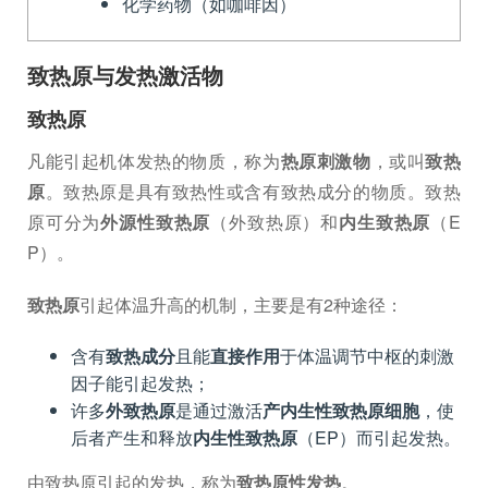
化学药物（如咖啡因）
致热原与发热激活物
致热原
凡能引起机体发热的物质，称为
热原刺激物
，或叫
致热
原
。致热原是具有致热性或含有致热成分的物质。致热
原可分为
外源性致热原
（外致热原）和
内生致热原
（E
P）。
致热原
引起体温升高的机制，主要是有2种途径：
含有
致热成分
且能
直接作用
于体温调节中枢的刺激
因子能引起发热；
许多
外致热原
是通过激活
产内生性致热原细胞
，使
后者产生和释放
内生性致热原
（EP）而引起发热。
由致热原引起的发热，称为
致热原性发热
。