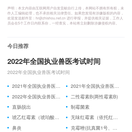
声明：本文内容由互联网用户自发贡献自行上传，本网站不拥有所有权，未
作人工编辑处理，也不承担相关法律责任。如果您发现有涉嫌版权的内容，
欢迎发送邮件至：hr@zhishou.net.cn 进行举报，并提供相关证据，工作人
员会在5个工作日内联系你，一经查实，本站将立刻删除涉嫌侵权内容。
今日推荐
2022年全国执业兽医考试时间
2022年全国执业兽医考试时间
2021年全国执业兽医资格考试成绩公布时间、合格分数线
2021年全国执业兽医资格考试真题
2022年全国执业兽医考试时间
二性霉素B(两性霉素B)
直肠脱出
制霉菌素
琥乙红霉素（琥珀酸红霉素、乙琥红霉素）
无味红霉素（依托红霉素）
鼻炎
克霉唑(抗真菌1号、三苯甲咪唑)