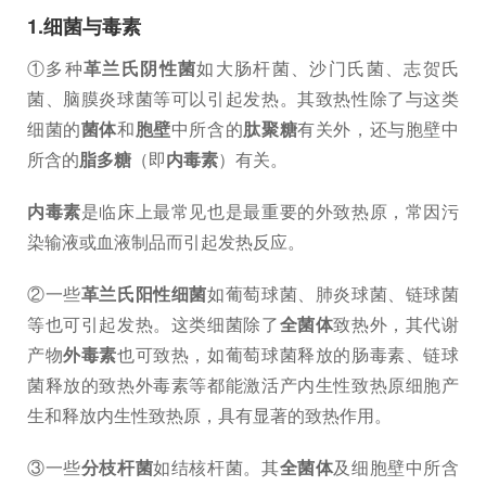
1.细菌与毒素
①多种
革兰氏阴性菌
如大肠杆菌、沙门氏菌、志贺氏
菌、脑膜炎球菌等可以引起发热。其致热性除了与这类
细菌的
菌体
和
胞壁
中所含的
肽聚糖
有关外，还与胞壁中
所含的
脂多糖
（即
内毒素
）有关。
内毒素
是临床上最常见也是最重要的外致热原，常因污
染输液或血液制品而引起发热反应。
②一些
革兰氏阳性细菌
如葡萄球菌、肺炎球菌、链球菌
等也可引起发热。这类细菌除了
全菌体
致热外，其代谢
产物
外毒素
也可致热，如葡萄球菌释放的肠毒素、链球
菌释放的致热外毒素等都能激活产内生性致热原细胞产
生和释放内生性致热原，具有显著的致热作用。
③一些
分枝杆菌
如结核杆菌。其
全菌体
及细胞壁中所含