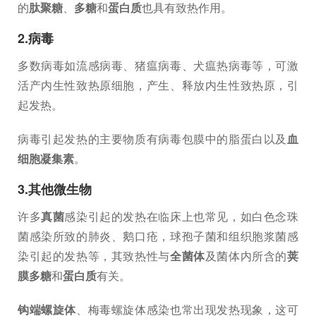
的
肽聚糖
、
多糖
和
蛋白质
也具有致热作用。
2.病毒
多数病毒如流感病毒、猪瘟病毒、犬瘟热病毒等，可激
活产内生性致热原细胞，产生、释放内生性致热原，引
起发热。
病毒引起发热的主要物质有病毒包膜中的脂蛋白以及
血
细胞凝集素
。
3.其他微生物
许多
真菌
感染引起的发热在临床上也常见，如白色念珠
菌感染所致的肺炎、鹅口疮，球孢子菌和组织胞浆菌感
染引起的发热等，其致热性与
全菌体
及菌体内所含的
荚
膜多糖
和
蛋白质
有关。
钩端螺旋体
、梅毒螺旋体感染也常出现发热现象，这可