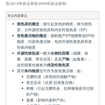
医/2010年执业兽医/2009年执业兽医/
本文内容要点
致热原的概念
：能引起发热的物质，称为致热
原，分外源性致热原和内生性致热原（EP）
发热激活物的概念
：能刺激产EP细胞释放EP的
物质，叫发热激活物，包括外源性致热原和某
些体内物质
外源性致热原
一般为
生物性因素
（细菌、病
毒、真菌、寄生虫等）及其
产物
（如毒素），
这些因素也被称为
传染性致热原
某些
体内物质
也可作为发热激活物，如：
无菌性炎（坏死组织崩解产物）
变态反应（抗原-抗体复合物）
肿瘤（引起无菌性炎、抗肿瘤免疫等过程
的产物）
激素（影响代谢和产热）