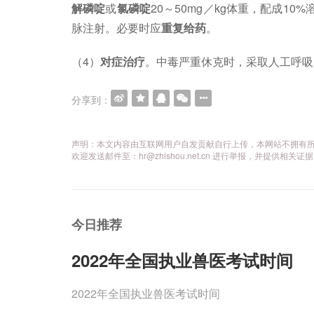
解磷啶
或
氯磷啶
20～50mg／kg体重，配成1
脉注射。必要时应
重复给药
。
（4）
对症治疗
。中毒严重休克时，采取人工呼吸
分享到：
声明：本文内容由互联网用户自发贡献自行上传，本网站不拥有
欢迎发送邮件至：hr@zhishou.net.cn 进行举报，并提
今日推荐
2022年全国执业兽医考试时间
2022年全国执业兽医考试时间