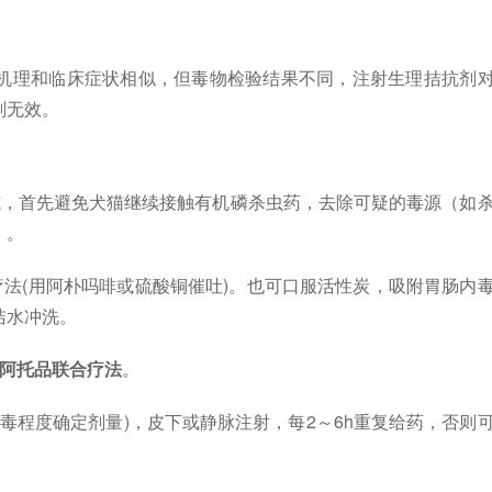
机理和临床症状相似，但毒物检验结果不同，注射生理拮抗剂
剂无效。
施，首先避免犬猫继续接触有机磷杀虫药，去除可疑的毒源（如
）。
疗法(用阿朴吗啡或硫酸铜催吐)。也可口服活性炭，吸附胃肠内
洁水冲洗。
阿托品联合疗法
。
根据中毒程度确定剂量)，皮下或静脉注射，每2～6h重复给药，否则