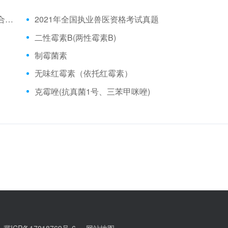
2021年全国执业兽医资格考试成绩公布时间、合格分数线
2021年全国执业兽医资格考试真题
二性霉素B(两性霉素B)
制霉菌素
无味红霉素（依托红霉素）
克霉唑(抗真菌1号、三苯甲咪唑)
d
冀ICP备17018769号-6
网站地图