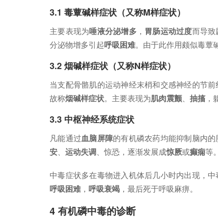
3.1 毒蕈碱样症状（又称M样症状）
主要表现为
唾液分泌增多
，
胃肠运动过度
而导致
分泌物增多引起
呼吸困难
。由于此作用颇似毒蕈碱
3.2 烟碱样症状（又称N样症状）
当支配骨骼肌的运动神经末梢和交感神经的节前
故称
烟碱样症状
。主要表现为
肌肉震颤
、
抽搐
，
3.3 中枢神经系统症状
凡能通过
血脑屏障
的有机磷农药均能抑制脑内的
安
、
运动失调
、惊恐，逐渐发展成
惊厥
或
癫痫
等
中毒症状多在毒物进入机体后几小时内出现，中
呼吸困难
，
呼吸衰竭
，最后死于呼吸麻痹。
4 有机磷中毒的诊断