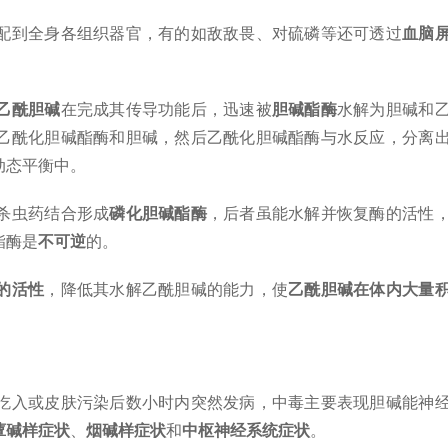
配到全身各组织器官，有的如敌敌畏、对硫磷等还可透过
血脑
乙酰胆碱
在完成其传导功能后，迅速被
胆碱酯酶
水解为胆碱和
乙酰化胆碱酯酶和胆碱，然后乙酰化胆碱酯酶与水反应，分离
动态平衡中。
杀虫药结合形成
磷化胆碱酯酶
，后者虽能水解并恢复酶的活性
酯酶是
不可逆
的。
的活性
，降低其水解乙酰胆碱的能力，使
乙酰胆碱在体内大量
。
吃入或皮肤污染后数小时内突然发病，中毒主要表现胆碱能神
蕈碱样症状
、
烟碱样症状
和
中枢神经系统症状
。