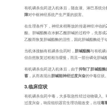
有机磷杀虫药进入机体后，随血液、淋巴系统分
障
对中枢神经系统产生严重的损害。
在生理条件下，神经末梢释放的传递神经冲动的
酸。胆碱酯酶在水解乙酰胆碱的过程中，先形成
乙酸而恢复胆碱酯酶的活性，因此胆碱酯酶处于
当机体接触有机磷杀虫药时，
胆碱酯酶
与有机磷
但自然恢复过程相当缓慢，而且一部分磷化胆碱
有机磷杀虫药进入机体后，由于
抑制了胆碱酯酶
蓄
，从而表现出
胆碱能神经过度兴奋
的中毒症状
3.临床症状
有机磷杀虫药中毒，大多取急性经过动物吸入、
过度兴奋，响应组织器官生理功能改变，出现
毒