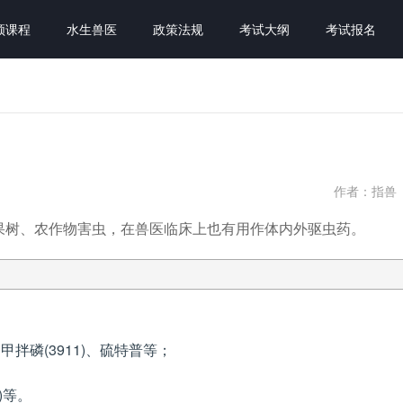
频课程
水生兽医
政策法规
考试大纲
考试报名
作者：指兽
果树、农作物害虫，在兽医临床上也有用作体内外驱虫药。
、甲拌磷(3911)、硫特普等；
)等。