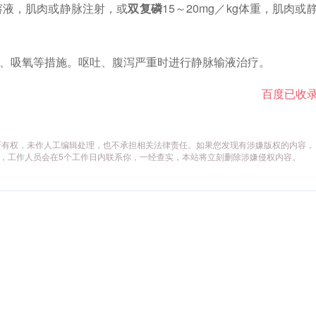
0%溶液，肌肉或静脉注射，或
双复磷
15～20mg／kg体重，肌肉或
、吸氧等措施。呕吐、腹泻严重时进行静脉输液治疗。
百度已收
所有权，未作人工编辑处理，也不承担相关法律责任。如果您发现有涉嫌版权的内容，
供相关证据，工作人员会在5个工作日内联系你，一经查实，本站将立刻删除涉嫌侵权内容。