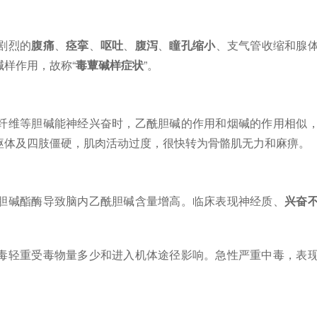
剧烈的
腹痛
、
痉挛
、
呕吐
、
腹泻
、
瞳孔缩小
、支气管收缩和腺
样作用，故称“
毒蕈碱样症状
”。
纤维等胆碱能神经兴奋时，乙酰胆碱的作用和烟碱的作用相似
躯体及四肢僵硬，肌肉活动过度，很快转为骨骼肌无力和麻痹。
胆碱酯酶导致脑内乙酰胆碱含量增高。临床表现神经质、
兴奋
。
毒轻重受毒物量多少和进入机体途径影响。急性严重中毒，表