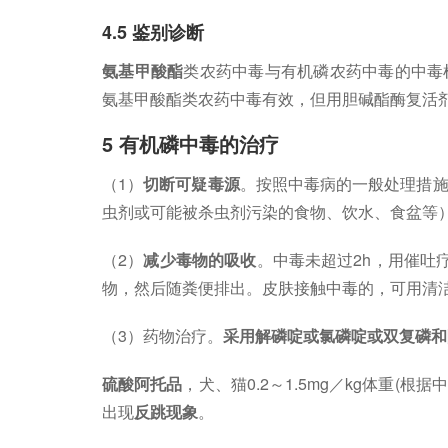
4.5 鉴别诊断
氨基甲酸酯
类农药中毒与有机磷农药中毒的中毒
氨基甲酸酯类农药中毒有效，但用胆碱酯酶复活
5 有机磷中毒的治疗
（1）
切断可疑毒源
。按照中毒病的一般处理措
虫剂或可能被杀虫剂污染的食物、饮水、食盆等
（2）
减少毒物的吸收
。中毒未超过2h，用催吐
物，然后随粪便排出。皮肤接触中毒的，可用清
（3）药物治疗。
采用解磷啶或氯磷啶或双复磷和
硫酸阿托品
，犬、猫0.2～1.5mg／kg体重(
出现
反跳现象
。