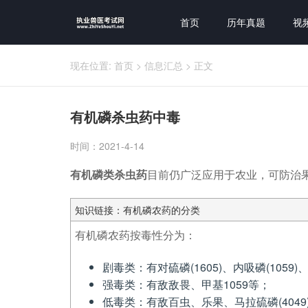
首页
历年真题
视
现在位置:
首页
>
信息汇总
>
正文
有机磷杀虫药中毒
时间：2021-4-14
有机磷类杀虫药
目前仍广泛应用于农业，可防治
知识链接：有机磷农药的分类
有机磷农药按毒性分为：
剧毒类：有对硫磷(1605)、内吸磷(1059)
强毒类：有敌敌畏、甲基1059等；
低毒类：有敌百虫、乐果、马拉硫磷(4049