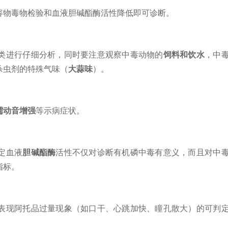
容物毒物检验和血液胆碱酯酶活性降低即可诊断。
类进行仔细分析，同时要注意观察中毒动物的
饲料和饮水
，中
杀虫剂的特殊气味（
大蒜味
）。
蠕动音增强
等示病症状。
定血液
胆碱酯酶
活性不仅对诊断有机磷中毒有意义，而且对中
指标。
表现阿托品过量现象（如口干、心跳加快、瞳孔散大）的可判