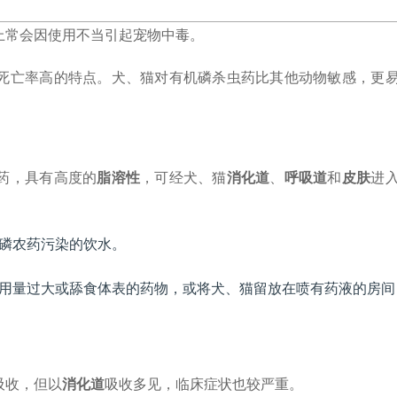
上常会因使用不当引起宠物中毒。
死亡率高的特点。犬、猫对有机磷杀虫药比其他动物敏感，更
药，具有高度的
脂溶性
，可经犬、猫
消化道
、
呼吸道
和
皮肤
进
。
磷农药污染的饮水。
用量过大或舔食体表的药物，或将犬、猫留放在喷有药液的房间
吸收，但以
消化道
吸收多见，临床症状也较严重。