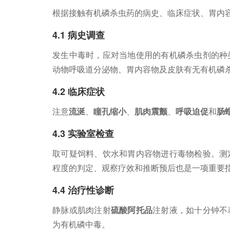
根据接触有机磷杀虫药的病史、临床症状、胃内
4.1 病史调查
发生中毒时，应对当地使用的有机磷杀虫剂的种
动物呼吸道分泌物、胃内容物及皮肤有无有机磷
4.2 临床症状
注意
流涎
、
瞳孔缩小
、
肌肉震颤
、
呼吸迫促
和
肠
4.3 实验室检查
取可疑饲料、饮水和胃内容物进行毒物检验。测
程度的判定、观察疗效和推断预后也是一项重要
4.4 治疗性诊断
静脉或肌肉注射
硫酸阿托品
注射液，如十分钟不
为有机磷中毒。