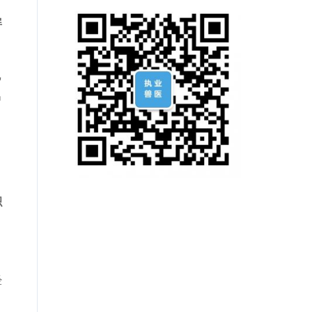
屏
乙
出
，
积
经