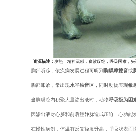
资源描述：
发热，精神沉郁，食欲废绝，呼吸困难，头
胸部听诊，依疾病发展过程可听到
胸膜摩擦音
或
胸部叩诊，常出现
水平浊音
区，同时动物表现
敏
当胸膜腔内积聚大量渗出液时，动物
呼吸极为困
因渗出液对心脏和前后腔静脉造成压迫，心功能
在慢性病例，体温有反复轻度升高，呼吸浅表而