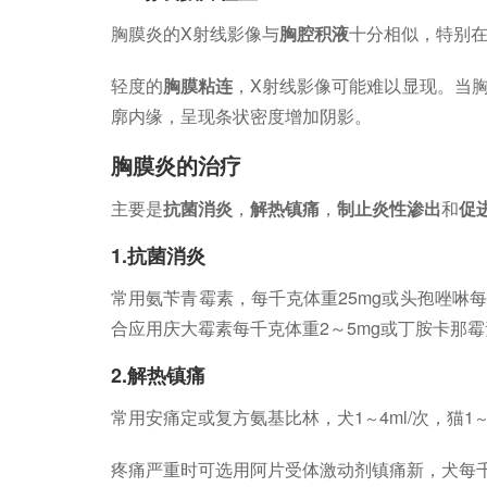
胸膜炎的X射线影像与
胸腔积液
十分相似，特别
轻度的
胸膜粘连
，X射线影像可能难以显现。当
廓内缘，呈现条状密度增加阴影。
胸膜炎的治疗
主要是
抗菌消炎
，
解热镇痛
，
制止炎性渗出
和
促
1.抗菌消炎
常用氨苄青霉素，每千克体重25mg或头孢唑啉每
合应用庆大霉素每千克体重2～5mg或丁胺卡那霉素
2.解热镇痛
常用安痛定或复方氨基比林，犬1
4ml/次，猫1
～
疼痛严重时可选用阿片受体激动剂镇痛新，犬每千