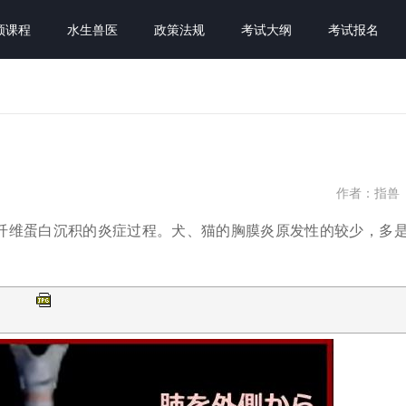
频课程
水生兽医
政策法规
考试大纲
考试报名
作者：指兽
液积聚和纤维蛋白沉积的炎症过程。犬、猫的胸膜炎原发性的较少，多