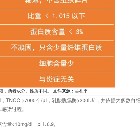
液，两者成分、性质不同。
文件来源：
吴礼平
NCC >7000个/μl，乳酸脱氢酶>200IU/l，并依据大多数白
非感染过程。
10mg/dl，pH<6.9。