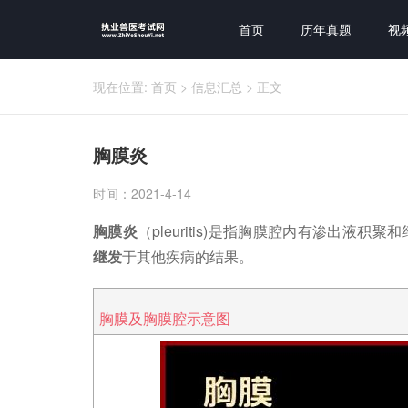
首页
历年真题
视
现在位置:
首页
>
信息汇总
>
正文
胸膜炎
时间：2021-4-14
胸膜炎
（pleuritis)是指胸膜腔内有渗出
继发
于其他疾病的结果。
胸膜及胸膜腔示意图