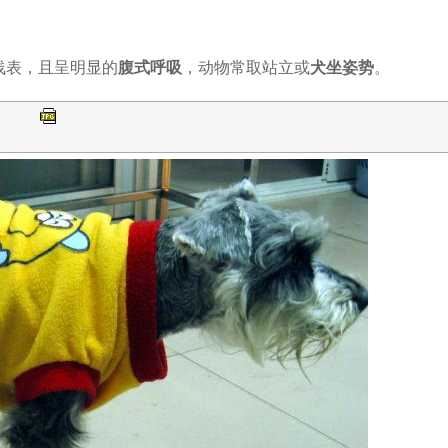
浅表，且呈明显的
腹式呼吸
，动物常取站立或
犬坐姿势
。