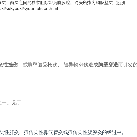
脏层，两层之间的狭窄腔隙即为胸膜腔。箭头所指为胸膜壁层（肋胸
uki/kokyuuki/kyoumakuen.html
急性挫伤
，或胸壁遭受枪伤、 被异物刺伤造成
胸壁穿透
而引发
之一。见于：
染性肝炎、猫传染性鼻气管炎或猫传染性腹膜炎的经过中。