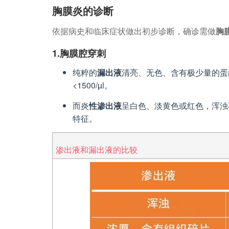
胸膜炎的诊断
依据病史和临床症状做出初步诊断，确诊需做
胸
1.胸膜腔穿刺
纯粹的
漏出液
清亮、无色、含有极少量的蛋白和
<1500/µl。
而炎
性渗出液
呈白色、淡黄色或红色，浑浊
特征。
渗出液和漏出液的比较