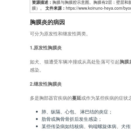
资源描述：
胸膜与胸膜腔示意图。胸膜有2层：壁层和
膜）。
文件来源：
https://www.koinuno-heya.com/byo
胸膜炎的病因
可分为原发性和继发性两类。
1.原发性胸膜炎
如犬、猫遭受车辆冲撞或从高处坠落可引起
胸膜
感染。
2.继发性胸膜炎
多是胸部器官疾病的
蔓延
或作为某些疾病的症状
肺、纵隔、心包、 淋巴结的炎症；
肋骨或胸骨骨折后发生感染；
某些传染病如结核病、钩端螺旋体病、犬传