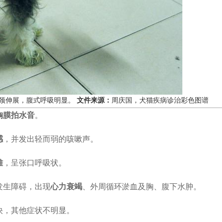
颈伸展，腹式呼吸明显。
文件来源：
周庆国，犬猫疾病诊治彩色图谱
胸膜拍水音
。
感
，并发出轻而弱的咳嗽声。
难
，呈张口呼吸状。
发生障碍，出现
心力衰竭
、外周循环淤血及胸、腹下水肿。
快，其他症状不明显。