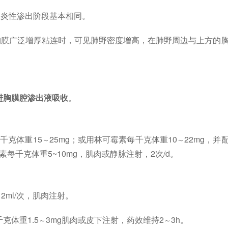
在炎性渗出阶段基本相同。
胸膜广泛增厚粘连时，可见肺野密度增高，在肺野周边与上方的
进胸膜腔渗出液吸收
。
千克体重15
25mg；或用林可霉素每千克体重10
22mg，并
～
～
每千克体重5~10mg，肌肉或静脉注射，2次/d。
2ml/次，肌肉注射。
～
克体重1.5
3mg肌肉或皮下注射，药效维持2
3h。
～
～