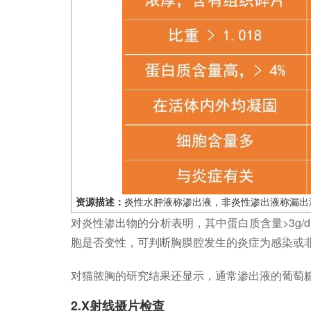
资源描述：
炎性水肿液称渗出液，非炎性渗出液称漏出
对炎性渗出物的分析表明，其中蛋白质含量>3g/dl，T
胞是否变性，可判断胸膜腔发生的炎症为感染或
对猫脓胸的研究结果还显示，通常渗出液的葡萄糖含量<
2.X射线摄片检查