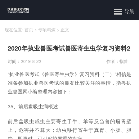
导航
现在位置:
首页
>
专项精炼
>
正文
2020年执业兽医考试兽医寄生虫学复习资料2
时间：2019-8-22
作者：指兽
“执业兽医考试《兽医寄生虫学》复习资料（二）”相信是
准备参加执业兽医考试的朋友比较关注的事情，指兽执
业兽医网小编整理内容如下：
35、前后盘吸虫病概述
前后盘吸虫成虫主要寄生于牛、羊等反刍兽的瘤胃壁
上，危害并不算大；幼虫移行寄生于真胃、小肠、胆
管、胆囊时，可引起较严重的疾病。