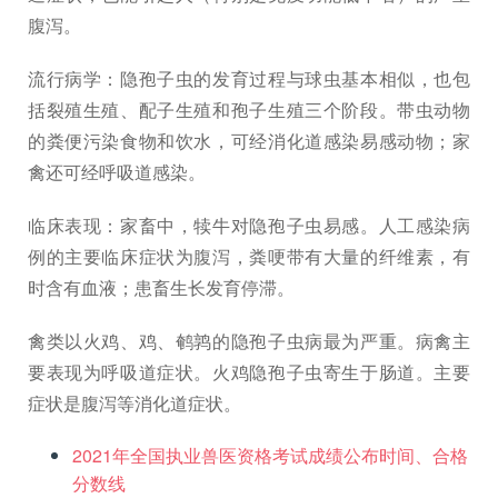
腹泻。
流行病学：隐孢子虫的发育过程与球虫基本相似，也包
括裂殖生殖、配子生殖和孢子生殖三个阶段。带虫动物
的粪便污染食物和饮水，可经消化道感染易感动物；家
禽还可经呼吸道感染。
临床表现：家畜中，犊牛对隐孢子虫易感。人工感染病
例的主要临床症状为腹泻，粪哽带有大量的纤维素，有
时含有血液；患畜生长发育停滞。
禽类以火鸡、鸡、鹌鹑的隐孢子虫病最为严重。病禽主
要表现为呼吸道症状。火鸡隐孢子虫寄生于肠道。主要
症状是腹泻等消化道症状。
2021年全国执业兽医资格考试成绩公布时间、合格
分数线