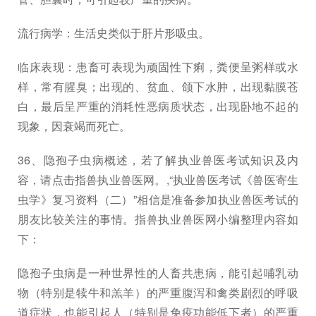
流行病学：生活史类似于肝片形吸虫。
临床表现：患畜可表现为顽固性下痢，粪便呈粥样或水
样，常有腥臭；出现的、贫血、颌下水肿，出现黏膜苍
白，最后呈严重的消耗性恶病质状态，出现卧地不起的
现象，因衰竭而死亡。
36、隐孢子虫病概述，若了解执业兽医考试知识及内
容，请点击指兽执业兽医网。,“执业兽医考试《兽医寄生
虫学》复习资料（二）”相信是准备参加执业兽医考试的
朋友比较关注的事情。指兽执业兽医网小编整理内容如
下：
隐孢子虫病是一种世界性的人畜共患病，能引起哺乳动
物（特别是犊牛和羔羊）的严重腹泻和禽类剧烈的呼吸
道症状，也能引起人（特别是免疫功能低下者）的严重