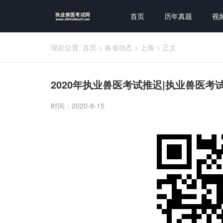
首页
历年真题
视
现在位置:
首页
>
各省动态
>
上海
>
正文
2020年执业兽医考试推迟|执业兽医考
时间：2020-8-15