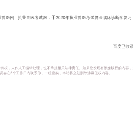
，于
业兽医网 | 执业兽医考试网
2020年执业兽医考试兽医临床诊断学复习
百度已收
所有权，未作人工编辑处理，也不承担相关法律责任。如果您发现有涉嫌版权的内容，
据，工作人员会在5个工作日内联系你，一经查实，本站将立刻删除涉嫌侵权内容。