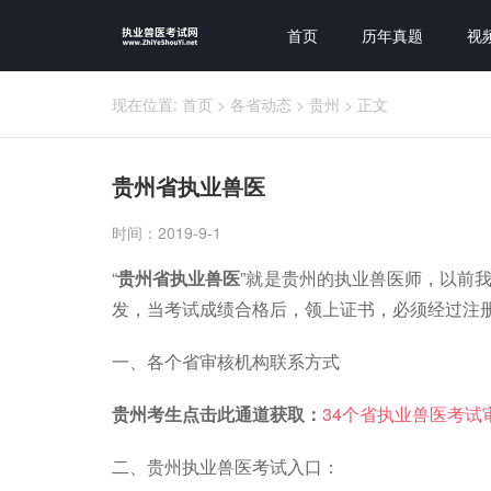
首页
历年真题
视
现在位置:
首页
>
各省动态
>
贵州
>
正文
贵州省执业兽医
时间：2019-9-1
“
贵州省执业兽医
”就是贵州的执业兽医师，以前
发，当考试成绩合格后，领上证书，必须经过注
一、各个省审核机构联系方式
贵州考生点击此通道获取：
34个省执业兽医考试
二、贵州执业兽医考试入口：