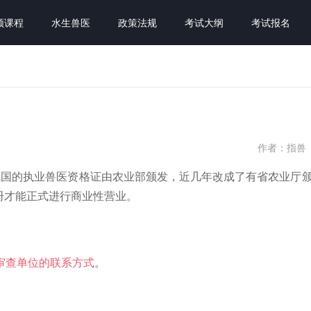
频课程
水生兽医
政策法规
考试大纲
考试报名
作者：指兽
我国的执业兽医资格证由农业部颁发，近几年改成了有省农业厅
册才能正式进行商业性营业。
审查单位的联系方式
。