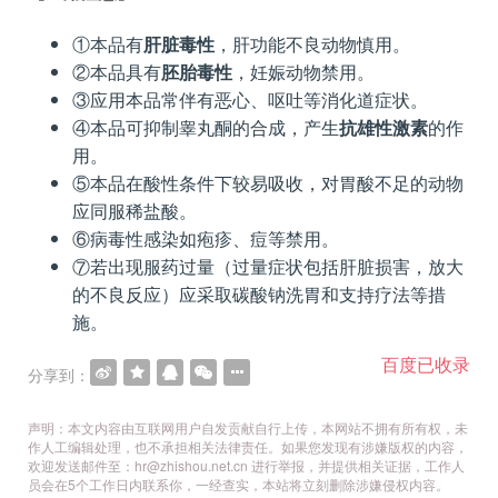
①本品有
肝脏毒性
，肝功能不良动物慎用。
②本品具有
胚胎毒性
，妊娠动物禁用。
③应用本品常伴有恶心、呕吐等消化道症状。
④本品可抑制睾丸酮的合成，产生
抗雄性激素
的作
用。
⑤本品在酸性条件下较易吸收，对胃酸不足的动物
应同服稀盐酸。
⑥病毒性感染如疱疹、痘等禁用。
⑦若出现服药过量（过量症状包括肝脏损害，放大
的不良反应）应采取碳酸钠洗胃和支持疗法等措
施。
百度已收录
分享到：
声明：本文内容由互联网用户自发贡献自行上传，本网站不拥有所有权，未
作人工编辑处理，也不承担相关法律责任。如果您发现有涉嫌版权的内容，
欢迎发送邮件至：hr@zhishou.net.cn 进行举报，并提供相关证据，工作人
员会在5个工作日内联系你，一经查实，本站将立刻删除涉嫌侵权内容。