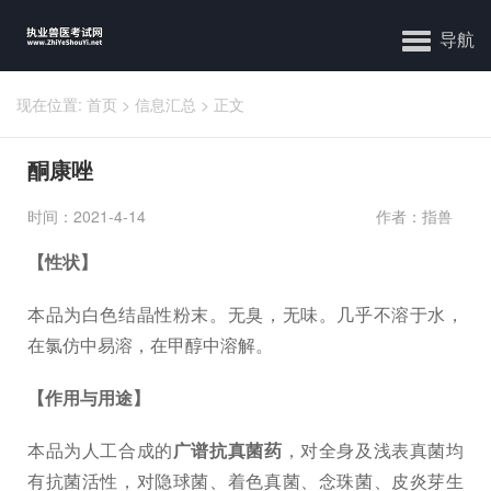
导航
现在位置:
首页
>
信息汇总
>
正文
酮康唑
时间：2021-4-14
作者：指兽
【性状】
本品为白色结晶性粉末。无臭，无味。几乎不溶于水，
在氯仿中易溶，在甲醇中溶解。
【作用与用途】
本品为人工合成的
广谱抗真菌药
，对全身及浅表真菌均
有抗菌活性，对隐球菌、着色真菌、念珠菌、皮炎芽生